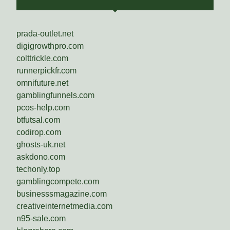
prada-outlet.net
digigrowthpro.com
colttrickle.com
runnerpickfr.com
omnifuture.net
gamblingfunnels.com
pcos-help.com
btfutsal.com
codirop.com
ghosts-uk.net
askdono.com
techonly.top
gamblingcompete.com
businesssmagazine.com
creativeinternetmedia.com
n95-sale.com