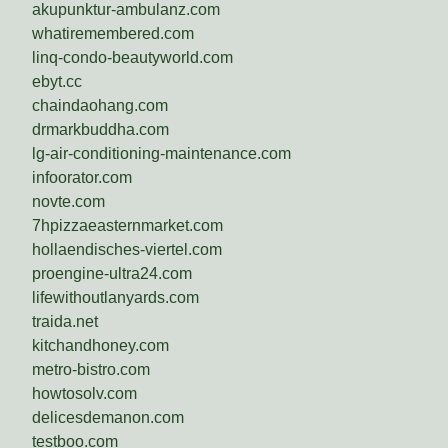
akupunktur-ambulanz.com
whatiremembered.com
linq-condo-beautyworld.com
ebyt.cc
chaindaohang.com
drmarkbuddha.com
lg-air-conditioning-maintenance.com
infoorator.com
novte.com
7hpizzaeasternmarket.com
hollaendisches-viertel.com
proengine-ultra24.com
lifewithoutlanyards.com
traida.net
kitchandhoney.com
metro-bistro.com
howtosolv.com
delicesdemanon.com
testboo.com