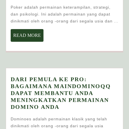
UP
Poker adalah permainan keterampilan, strategi,
YOUR
dan psikologi. Ini adalah permainan yang dapat
POKER
dinikmati oleh orang -orang dari segala usia dan ...
GAME
DENGAN
READ
READ MORE
CEBANQQ:
MORE
PANDUAN
PEMULA
DARI PEMULA KE PRO:
BAGAIMANA MAINDOMINOQQ
DAPAT MEMBANTU ANDA
MENINGKATKAN PERMAINAN
DARI
DOMINO ANDA
PEMULA
Dominoes adalah permainan klasik yang telah
KE
dinikmati oleh orang -orang dari segala usia
PRO: