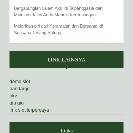
Bergabunglah dalam Aksi di Taipanqqasia dan
Mainkan Jalan Anda Menuju Kemenangan
Melarikan diri dari Keramaian dan Bersantai di
Suasana Tenang Satuqq
LINK LAINNYA
demo slot
bandarqq
pkv
qiu qiu
link slot terpercaya
Links