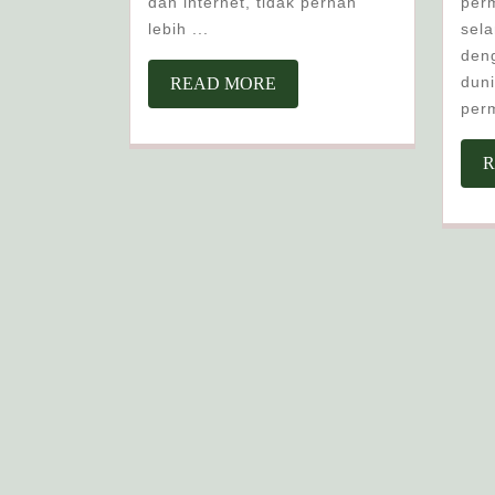
dan internet, tidak pernah
per
lebih ...
sel
den
READ
dun
READ MORE
MORE
perm
R