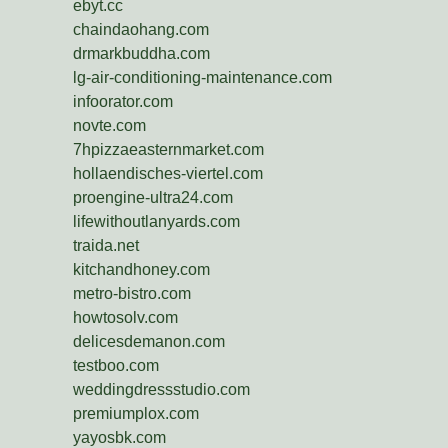
ebyt.cc
chaindaohang.com
drmarkbuddha.com
lg-air-conditioning-maintenance.com
infoorator.com
novte.com
7hpizzaeasternmarket.com
hollaendisches-viertel.com
proengine-ultra24.com
lifewithoutlanyards.com
traida.net
kitchandhoney.com
metro-bistro.com
howtosolv.com
delicesdemanon.com
testboo.com
weddingdressstudio.com
premiumplox.com
yayosbk.com