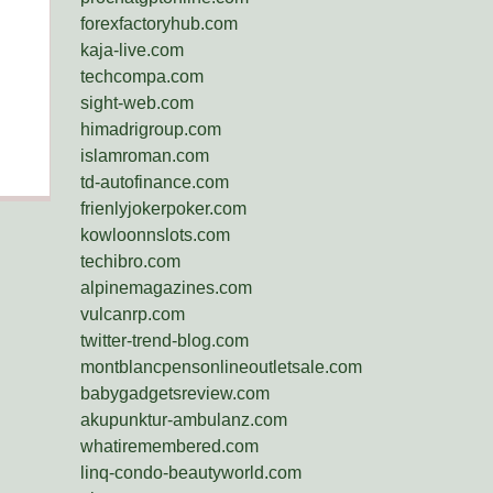
forexfactoryhub.com
kaja-live.com
techcompa.com
sight-web.com
himadrigroup.com
islamroman.com
td-autofinance.com
frienlyjokerpoker.com
kowloonnslots.com
techibro.com
alpinemagazines.com
vulcanrp.com
twitter-trend-blog.com
montblancpensonlineoutletsale.com
babygadgetsreview.com
akupunktur-ambulanz.com
whatiremembered.com
linq-condo-beautyworld.com