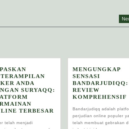
Nex
PASKAN
MENGUNGKAP
ETERAMPILAN
SENSASI
KER ANDA
BANDARJUDIQQ:
NGAN SURYAQQ:
REVIEW
LATFORM
KOMPREHENSIF
ERMAINAN
Bandarjudiqq adalah platf
LEPASKAN
LINE TERBESAR
perjudian online populer y
KETERAMPILAN
r telah menjadi
telah membuat gebrakan d
POKER