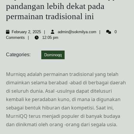
pandangan lebih dekat pada
permainan tradisional ini
February
admin@sokmily
February 2, 2025
admin@sokmilya.com
0
2,
Comments
12:05 pm
2025
Categories:
Dominoqq
Murniqq adalah permainan tradisional yang telah
dimainkan selama berabad -abad di berbagai daerah
di seluruh dunia. Asal -usulnya dapat ditelusuri
kembali ke peradaban kuno, di mana ia digunakan
sebagai bentuk hiburan dan kompetisi. Saat ini,
MurniQQ terus menjadi populer di banyak budaya
dan dinikmati oleh orang -orang dari segala usia.