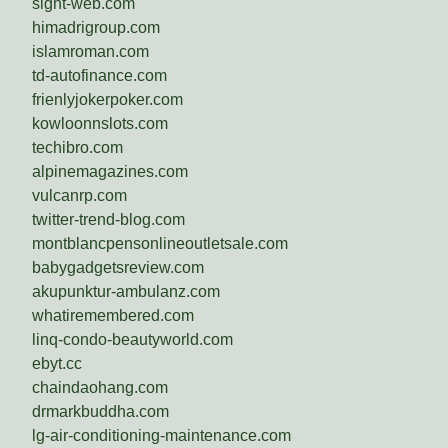
sight-web.com
himadrigroup.com
islamroman.com
td-autofinance.com
frienlyjokerpoker.com
kowloonnslots.com
techibro.com
alpinemagazines.com
vulcanrp.com
twitter-trend-blog.com
montblancpensonlineoutletsale.com
babygadgetsreview.com
akupunktur-ambulanz.com
whatiremembered.com
linq-condo-beautyworld.com
ebyt.cc
chaindaohang.com
drmarkbuddha.com
lg-air-conditioning-maintenance.com