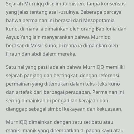
Sejarah Murniqq diselimuti misteri, tanpa konsensus
yang jelas tentang asal -usulnya. Beberapa percaya
bahwa permainan ini berasal dari Mesopotamia
kuno, di mana ia dimainkan oleh orang Babilonia dan
Asyur. Yang lain menyarankan bahwa Murniqq
berakar di Mesir kuno, di mana ia dimainkan oleh
Firaun dan abdi dalem mereka.
Satu hal yang pasti adalah bahwa MurniQQ memiliki
sejarah panjang dan bertingkat, dengan referensi
permainan yang ditemukan dalam teks -teks kuno
dan artefak dari berbagai peradaban. Permainan ini
sering dimainkan di pengadilan kerajaan dan
dianggap sebagai simbol kekayaan dan kekuasaan.
MurniQQ dimainkan dengan satu set batu atau
manik -manik yang ditempatkan di papan kayu atau