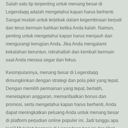
Salah satu tip terpenting untuk menang besar di
Legendaqq adalah mengetahui kapan harus berhenti.
Sangat mudah untuk terjebak dalam kegembiraan berjudi
dan terus bermain bahkan ketika Anda kalah. Namun,
penting untuk mengetahui kapan harus menjauh dan
mengurangi kerugian Anda. Jika Anda mengalami
kekalahan beruntun, istirahatlah dan kembali bermain
saat Anda merasa segar dan fokus.
Kesimpulannya, menang besar di Legendaqq
dimungkinkan dengan strategi dan pola pikir yang tepat.
Dengan memilih permainan yang tepat, berlatih,
menetapkan anggaran, memanfaatkan bonus dan
promosi, serta mengetahui kapan harus berhenti, Anda
dapat meningkatkan peluang Anda untuk menang besar
di platform perjudian online populer ini. Jadi tunggu apa