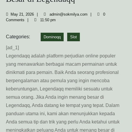
May
admin@sokmilya.co
May 21, 2026
admin@sokmilya.com
0
21,
Comments
11:50 pm
2026
Categories:
Dominoqq
Slot
[ad_1]
Legendaqq adalah platform perjudian online populer
yang menawarkan berbagai macam permainan untuk
dinikmati para pemain. Baik Anda seorang profesional
berpengalaman atau pemula yang ingin mencoba
keberuntungan, Legendaqq memiliki sesuatu untuk
semua orang. Jika Anda ingin menang besar di
Legendaqq, Anda datang ke tempat yang tepat. Dalam
panduan utama ini, kami akan menunjukkan kepada
Anda semua tip dan trik yang perlu Anda ketahui untuk
meningkatkan peluang Anda untuk menang besar di