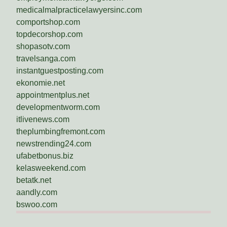
medicalmalpracticelawyersinc.com
comportshop.com
topdecorshop.com
shopasotv.com
travelsanga.com
instantguestposting.com
ekonomie.net
appointmentplus.net
developmentworm.com
itlivenews.com
theplumbingfremont.com
newstrending24.com
ufabetbonus.biz
kelasweekend.com
betatk.net
aandly.com
bswoo.com