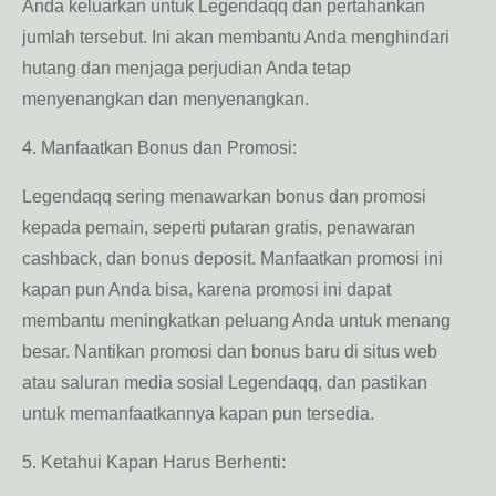
Anda keluarkan untuk Legendaqq dan pertahankan
jumlah tersebut. Ini akan membantu Anda menghindari
hutang dan menjaga perjudian Anda tetap
menyenangkan dan menyenangkan.
4. Manfaatkan Bonus dan Promosi:
Legendaqq sering menawarkan bonus dan promosi
kepada pemain, seperti putaran gratis, penawaran
cashback, dan bonus deposit. Manfaatkan promosi ini
kapan pun Anda bisa, karena promosi ini dapat
membantu meningkatkan peluang Anda untuk menang
besar. Nantikan promosi dan bonus baru di situs web
atau saluran media sosial Legendaqq, dan pastikan
untuk memanfaatkannya kapan pun tersedia.
5. Ketahui Kapan Harus Berhenti: