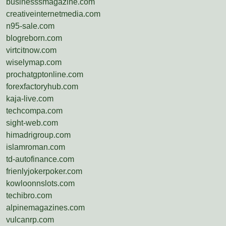
businesssmagazine.com
creativeinternetmedia.com
n95-sale.com
blogreborn.com
virtcitnow.com
wiselymap.com
prochatgptonline.com
forexfactoryhub.com
kaja-live.com
techcompa.com
sight-web.com
himadrigroup.com
islamroman.com
td-autofinance.com
frienlyjokerpoker.com
kowloonnslots.com
techibro.com
alpinemagazines.com
vulcanrp.com