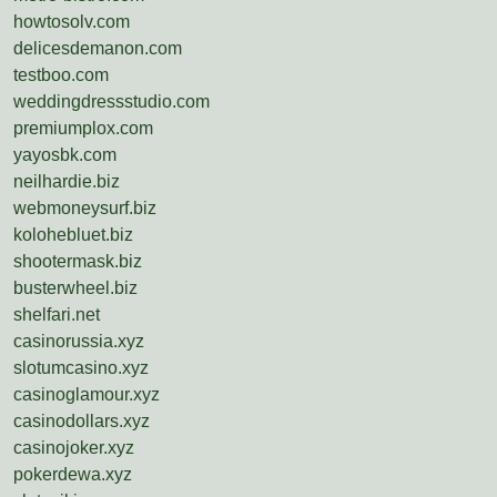
howtosolv.com
delicesdemanon.com
testboo.com
weddingdressstudio.com
premiumplox.com
yayosbk.com
neilhardie.biz
webmoneysurf.biz
kolohebluet.biz
shootermask.biz
busterwheel.biz
shelfari.net
casinorussia.xyz
slotumcasino.xyz
casinoglamour.xyz
casinodollars.xyz
casinojoker.xyz
pokerdewa.xyz