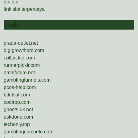
qiu qiu
link slot terpercaya
Links
prada-outlet.net
digigrowthpro.com
colttrickle.com
runnerpickfr.com
omnifuture.net
gamblingfunnels.com
pcos-help.com
btfutsal.com
codirop.com
ghosts-uk.net
askdono.com
techonly.top
gamblingcompete.com