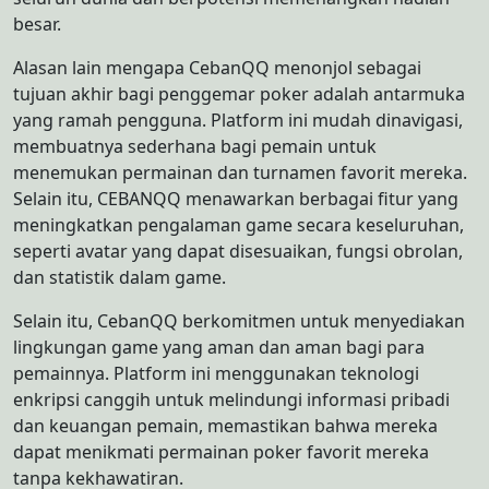
besar.
Alasan lain mengapa CebanQQ menonjol sebagai
tujuan akhir bagi penggemar poker adalah antarmuka
yang ramah pengguna. Platform ini mudah dinavigasi,
membuatnya sederhana bagi pemain untuk
menemukan permainan dan turnamen favorit mereka.
Selain itu, CEBANQQ menawarkan berbagai fitur yang
meningkatkan pengalaman game secara keseluruhan,
seperti avatar yang dapat disesuaikan, fungsi obrolan,
dan statistik dalam game.
Selain itu, CebanQQ berkomitmen untuk menyediakan
lingkungan game yang aman dan aman bagi para
pemainnya. Platform ini menggunakan teknologi
enkripsi canggih untuk melindungi informasi pribadi
dan keuangan pemain, memastikan bahwa mereka
dapat menikmati permainan poker favorit mereka
tanpa kekhawatiran.