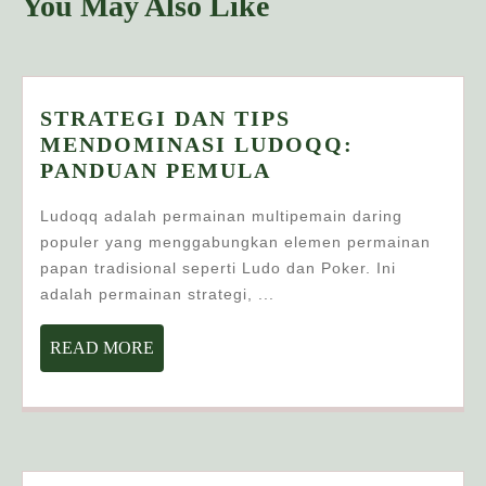
You May Also Like
STRATEGI DAN TIPS
MENDOMINASI LUDOQQ:
STRATEGI
PANDUAN PEMULA
DAN
Ludoqq adalah permainan multipemain daring
TIPS
populer yang menggabungkan elemen permainan
MENDOMINASI
papan tradisional seperti Ludo dan Poker. Ini
LUDOQQ:
adalah permainan strategi, ...
PANDUAN
PEMULA
READ
READ MORE
MORE