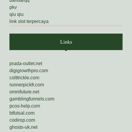
bandarqq
pkv
qiu qiu
link slot terpercaya
Links
prada-outlet.net
digigrowthpro.com
colttrickle.com
runnerpickfr.com
omnifuture.net
gamblingfunnels.com
pcos-help.com
btfutsal.com
codirop.com
ghosts-uk.net