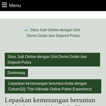
Menu
Menu
Skip
to
content
Skip
to
Content
Situs Judi Online dengan Slot Demo Gratis dan
Deposit Pulsa
Dominoqq
Lepaskan kemenangan beruntun Anda dengan
CebanQQ: The Ultimate Online Poker Experience
Lepaskan kemenangan beruntun