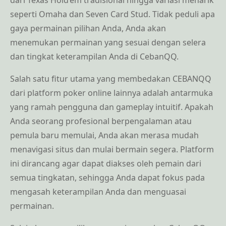
seperti Omaha dan Seven Card Stud. Tidak peduli apa
gaya permainan pilihan Anda, Anda akan
menemukan permainan yang sesuai dengan selera
dan tingkat keterampilan Anda di CebanQQ.
Salah satu fitur utama yang membedakan CEBANQQ
dari platform poker online lainnya adalah antarmuka
yang ramah pengguna dan gameplay intuitif. Apakah
Anda seorang profesional berpengalaman atau
pemula baru memulai, Anda akan merasa mudah
menavigasi situs dan mulai bermain segera. Platform
ini dirancang agar dapat diakses oleh pemain dari
semua tingkatan, sehingga Anda dapat fokus pada
mengasah keterampilan Anda dan menguasai
permainan.