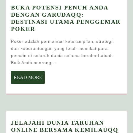
BUKA POTENSI PENUH ANDA
DENGAN GARUDAQQ:
DESTINASI UTAMA PENGGEMAR
BUKA
POKER
POTENSI
Poker adalah permainan keterampilan, strategi,
PENUH
dan keberuntungan yang telah memikat para
ANDA
pemain di seluruh dunia selama berabad-abad.
DENGAN
Baik Anda seorang ...
GARUDAQQ:
DESTINASI
READ
READ MORE
UTAMA
MORE
PENGGEMAR
POKER
JELAJAHI DUNIA TARUHAN
JEL
ONLINE BERSAMA KEMILAUQQ