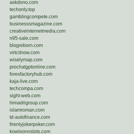
askdono.com
techonly.top
gamblingcompete.com
businesssmagazine.com
creativeinternetmedia.com
n95-sale.com
blogreborn.com
virtcitnow.com
wiselymap.com
prochatgptonline.com
forexfactoryhub.com
kaja-live.com
techcompa.com
sight-web.com
himadrigroup.com
islamroman.com
td-autofinance.com
frienlyjokerpoker.com
kowloonnslots.com