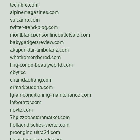
techibro.com
alpinemagazines.com
vulcanrp.com
twitter-trend-blog.com
montblancpensonlineoutletsale.com
babygadgetsreview.com
akupunktur-ambulanz.com
whatiremembered.com
linq-condo-beautyworld.com
ebyt.cc
chaindaohang.com
drmarkbuddha.com
lg-air-conditioning-maintenance.com
infoorator.com
novte.com
7hpizzaeasternmarket.com
hollaendisches-viertel.com
proengine-ultra24.com
lifewithoutlanyards.com