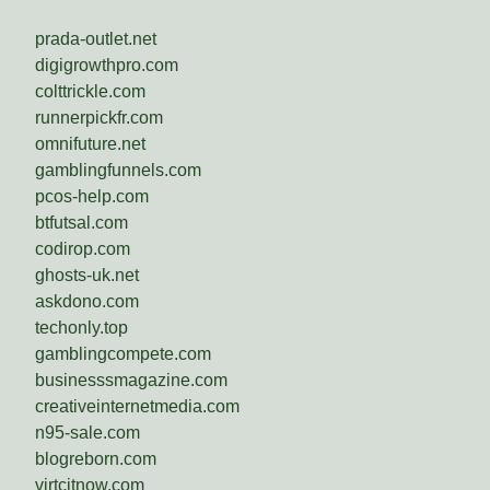
prada-outlet.net
digigrowthpro.com
colttrickle.com
runnerpickfr.com
omnifuture.net
gamblingfunnels.com
pcos-help.com
btfutsal.com
codirop.com
ghosts-uk.net
askdono.com
techonly.top
gamblingcompete.com
businesssmagazine.com
creativeinternetmedia.com
n95-sale.com
blogreborn.com
virtcitnow.com