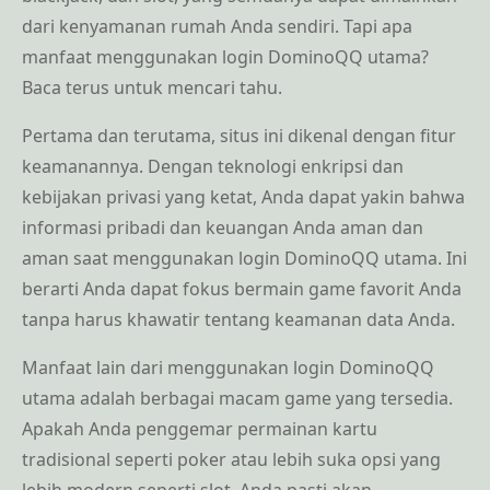
dari kenyamanan rumah Anda sendiri. Tapi apa
manfaat menggunakan login DominoQQ utama?
Baca terus untuk mencari tahu.
Pertama dan terutama, situs ini dikenal dengan fitur
keamanannya. Dengan teknologi enkripsi dan
kebijakan privasi yang ketat, Anda dapat yakin bahwa
informasi pribadi dan keuangan Anda aman dan
aman saat menggunakan login DominoQQ utama. Ini
berarti Anda dapat fokus bermain game favorit Anda
tanpa harus khawatir tentang keamanan data Anda.
Manfaat lain dari menggunakan login DominoQQ
utama adalah berbagai macam game yang tersedia.
Apakah Anda penggemar permainan kartu
tradisional seperti poker atau lebih suka opsi yang
lebih modern seperti slot, Anda pasti akan