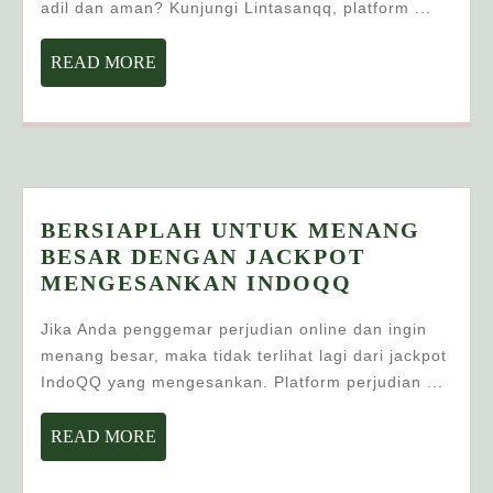
adil dan aman? Kunjungi Lintasanqq, platform ...
DI
LINTASANQQ
READ
READ MORE
SEKARANG!
MORE
BERSIAPLAH UNTUK MENANG
BESAR DENGAN JACKPOT
BERSIAPL
MENGESANKAN INDOQQ
UNTUK
Jika Anda penggemar perjudian online dan ingin
MENANG
menang besar, maka tidak terlihat lagi dari jackpot
BESAR
IndoQQ yang mengesankan. Platform perjudian ...
DENGAN
JACKPOT
READ
READ MORE
MENGESA
MORE
INDOQQ