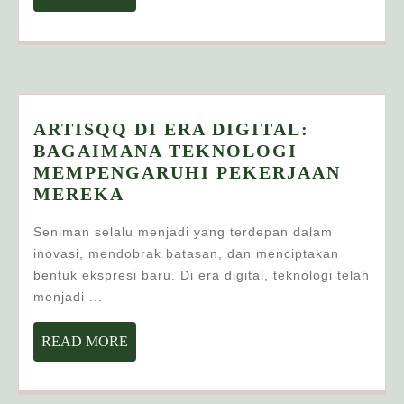
MORE
ARTISQQ DI ERA DIGITAL:
BAGAIMANA TEKNOLOGI
MEMPENGARUHI PEKERJAAN
ARTISQQ
MEREKA
DI
Seniman selalu menjadi yang terdepan dalam
ERA
inovasi, mendobrak batasan, dan menciptakan
DIGITAL:
bentuk ekspresi baru. Di era digital, teknologi telah
BAGAIMANA
menjadi ...
TEKNOLOGI
MEMPENGARUHI
READ
READ MORE
PEKERJAAN
MORE
MEREKA