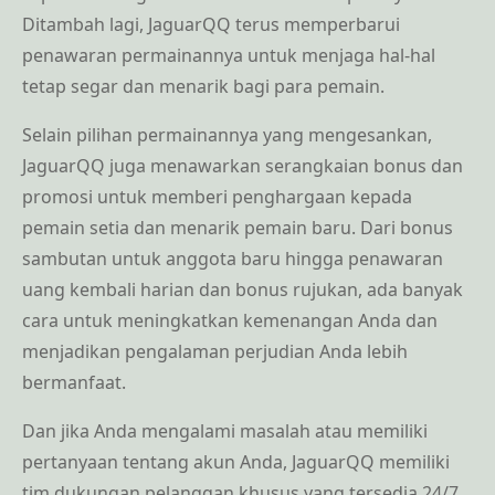
Ditambah lagi, JaguarQQ terus memperbarui
penawaran permainannya untuk menjaga hal-hal
tetap segar dan menarik bagi para pemain.
Selain pilihan permainannya yang mengesankan,
JaguarQQ juga menawarkan serangkaian bonus dan
promosi untuk memberi penghargaan kepada
pemain setia dan menarik pemain baru. Dari bonus
sambutan untuk anggota baru hingga penawaran
uang kembali harian dan bonus rujukan, ada banyak
cara untuk meningkatkan kemenangan Anda dan
menjadikan pengalaman perjudian Anda lebih
bermanfaat.
Dan jika Anda mengalami masalah atau memiliki
pertanyaan tentang akun Anda, JaguarQQ memiliki
tim dukungan pelanggan khusus yang tersedia 24/7