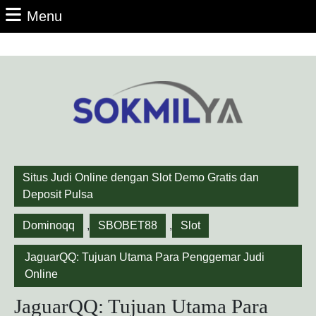
Menu
Menu
Skip
to
content
Skip
to
Content
Situs Judi Online dengan Slot Demo Gratis dan
Deposit Pulsa
Dominoqq
,
SBOBET88
,
Slot
JaguarQQ: Tujuan Utama Para Penggemar Judi
Online
JaguarQQ: Tujuan Utama Para