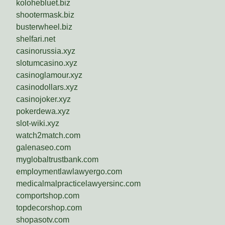
kolohebluet.biz
shootermask.biz
busterwheel.biz
shelfari.net
casinorussia.xyz
slotumcasino.xyz
casinoglamour.xyz
casinodollars.xyz
casinojoker.xyz
pokerdewa.xyz
slot-wiki.xyz
watch2match.com
galenaseo.com
myglobaltrustbank.com
employmentlawlawyergo.com
medicalmalpracticelawyersinc.com
comportshop.com
topdecorshop.com
shopasotv.com