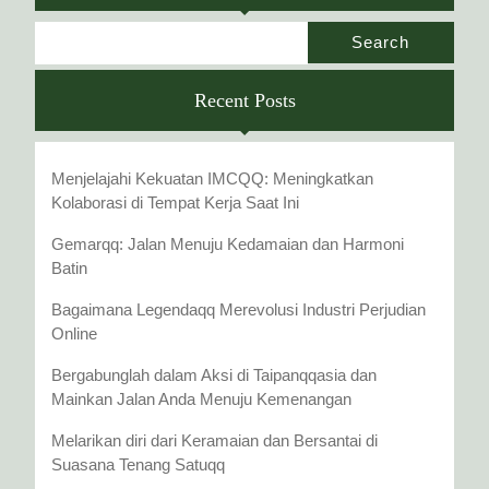
Search
Recent Posts
Menjelajahi Kekuatan IMCQQ: Meningkatkan
Kolaborasi di Tempat Kerja Saat Ini
Gemarqq: Jalan Menuju Kedamaian dan Harmoni
Batin
Bagaimana Legendaqq Merevolusi Industri Perjudian
Online
Bergabunglah dalam Aksi di Taipanqqasia dan
Mainkan Jalan Anda Menuju Kemenangan
Melarikan diri dari Keramaian dan Bersantai di
Suasana Tenang Satuqq