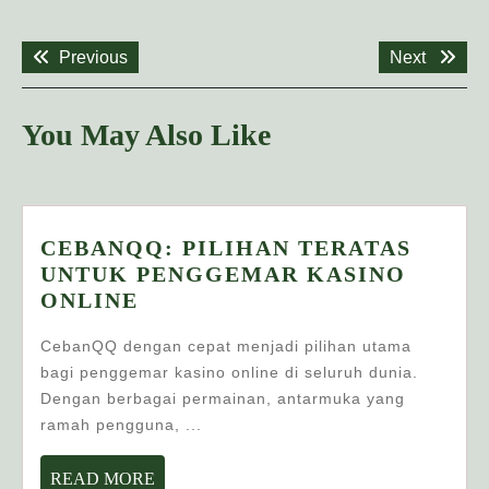
Post
Previous
Next
Previous
Next
navigation
post:
post:
You May Also Like
CEBANQQ: PILIHAN TERATAS
UNTUK PENGGEMAR KASINO
CEBANQQ:
ONLINE
PILIHAN
CebanQQ dengan cepat menjadi pilihan utama
TERATAS
bagi penggemar kasino online di seluruh dunia.
UNTUK
Dengan berbagai permainan, antarmuka yang
PENGGEMAR
ramah pengguna, ...
KASINO
ONLINE
READ
READ MORE