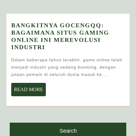
BANGKITNYA GOCENGQQ:
BAGAIMANA SITUS GAMING
ONLINE INI MEREVOLUSI
BANGKITNYA
INDUSTRI
GOCENGQQ:
Dalam beberapa tahun terakhir, game online telah
BAGAIMANA
menjadi industri yang sedang booming, dengan
SITUS
jutaan pemain di seluruh dunia masuk ke ...
GAMING
ONLINE
READ
READ MORE
INI
MORE
MEREVOLUSI
INDUSTRI
Search