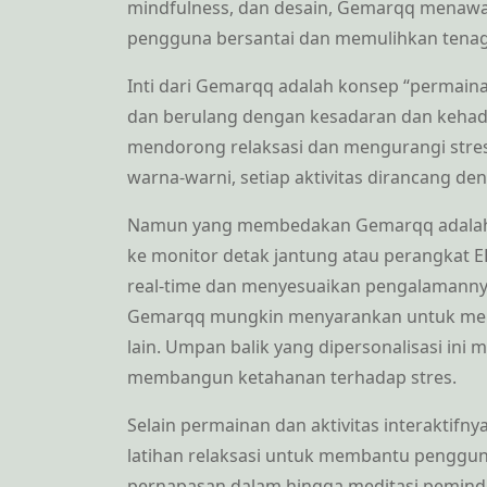
mindfulness, dan desain, Gemarqq mena
pengguna bersantai dan memulihkan tenag
Inti dari Gemarqq adalah konsep “permain
dan berulang dengan kesadaran dan kehad
mendorong relaksasi dan mengurangi stres
warna-warni, setiap aktivitas dirancang d
Namun yang membedakan Gemarqq adalah
ke monitor detak jantung atau perangkat E
real-time dan menyesuaikan pengalamannya
Gemarqq mungkin menyarankan untuk menar
lain. Umpan balik yang dipersonalisasi i
membangun ketahanan terhadap stres.
Selain permainan dan aktivitas interaktif
latihan relaksasi untuk membantu penggun
pernapasan dalam hingga meditasi pemindaia