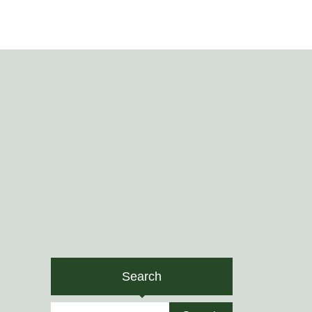
Search