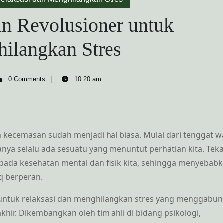
n Revolusioner untuk
hilangkan Stres
min@sokmilya.com
0 Comments
10:20 am
dan kecemasan sudah menjadi hal biasa. Mulai dari tenggat 
anya selalu ada sesuatu yang menuntut perhatian kita. Tek
pada kesehatan mental dan fisik kita, sehingga menyebab
q berperan.
untuk relaksasi dan menghilangkan stres yang menggabu
hir. Dikembangkan oleh tim ahli di bidang psikologi,