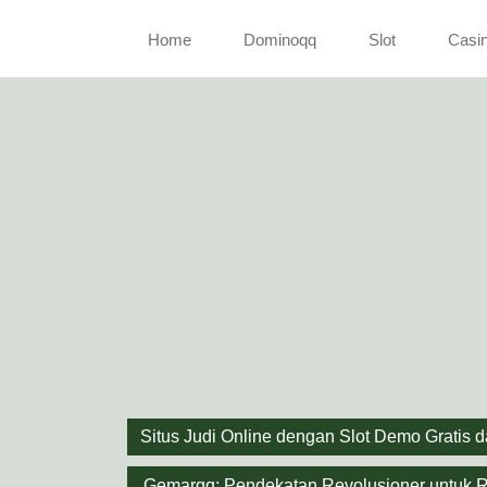
Skip
to
Home
Dominoqq
Slot
Casi
content
Skip
to
Content
Situs Judi Online dengan Slot Demo Gratis 
Gemarqq: Pendekatan Revolusioner untuk R