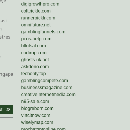
digigrowthpro.com
colttrickle.com
runnerpickfr.com
asi
omnifuture.net
n
gamblingfunnels.com
stres
pcos-help.com
btfutsal.com
codirop.com
f
ghosts-uk.net
i
askdono.com
engapa
techonly.top
gamblingcompete.com
businesssmagazine.com
creativeinternetmedia.com
n95-sale.com
blogreborn.com
Next
t
virtcitnow.com
post:
wiselymap.com
prochatgptonline.com