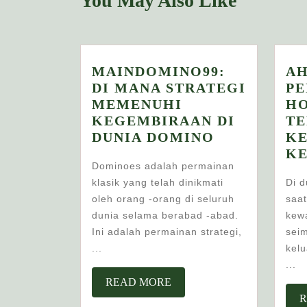
You May Also Like
MAINDOMINO99:
AH
DI MANA STRATEGI
PE
MEMENUHI
HO
KEGEMBIRAAN DI
T
MAINDOMIN
DUNIA DOMINO
KE
DI
K
Dominoes adalah permainan
MANA
klasik yang telah dinikmati
Di d
STRATEGI
oleh orang -orang di seluruh
saat
MEMENUHI
dunia selama berabad -abad.
kew
KEGEMBIR
Ini adalah permainan strategi,
seim
DI
...
kel
DUNIA
...
DOMINO
READ
READ MORE
MORE
R