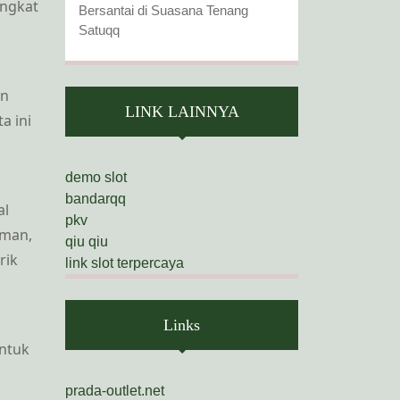
ingkat
Bersantai di Suasana Tenang
Satuqq
an
LINK LAINNYA
a ini
demo slot
bandarqq
al
pkv
aman,
qiu qiu
rik
link slot terpercaya
Links
untuk
prada-outlet.net