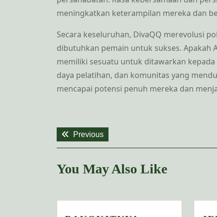
meningkatkan keterampilan mereka dan bela
Secara keseluruhan, DivaQQ merevolusi po
dibutuhkan pemain untuk sukses. Apakah 
memiliki sesuatu untuk ditawarkan kepada 
daya pelatihan, dan komunitas yang mend
mencapai potensi penuh mereka dan menjad
Post
Previous
Previous
navigation
post:
You May Also Like