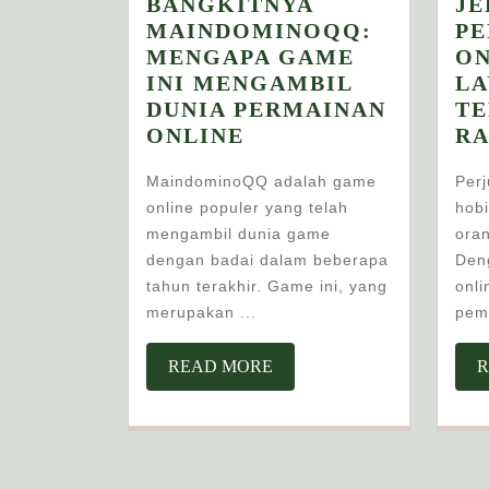
BANGKITNYA
JE
MAINDOMINOQQ:
PE
MENGAPA GAME
ON
INI MENGAMBIL
LA
DUNIA PERMAINAN
T
BANGKITNYA
ONLINE
RA
MAINDOMINOQQ:
MaindominoQQ adalah game
Perj
MENGAPA
online populer yang telah
hobi
GAME
mengambil dunia game
oran
INI
dengan badai dalam beberapa
Den
MENGAMBIL
tahun terakhir. Game ini, yang
onli
DUNIA
merupakan ...
pema
PERMAINAN
ONLINE
READ
READ MORE
R
MORE