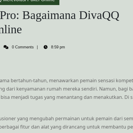
 Pro: Bagaimana DivaQQ
nline
admin@sokmilya.com
0 Comments
8:59 pm
selama bertahun-tahun, menawarkan pemain sensasi kompet
 dari kenyamanan rumah mereka sendiri. Namun, bagi b
al bisa menjadi tugas yang menantang dan menakutkan. Di s
olusioner yang mengubah permainan untuk pemain dari se
 berbagai fitur dan alat yang dirancang untuk membantu p