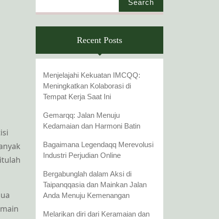
Search
Recent Posts
Menjelajahi Kekuatan IMCQQ:
Meningkatkan Kolaborasi di
Tempat Kerja Saat Ini
Gemarqq: Jalan Menuju
Kedamaian dan Harmoni Batin
isi
Bagaimana Legendaqq Merevolusi
anyak
Industri Perjudian Online
itulah
Bergabunglah dalam Aksi di
Taipanqqasia dan Mainkan Jalan
mua
Anda Menuju Kemenangan
emain
Melarikan diri dari Keramaian dan