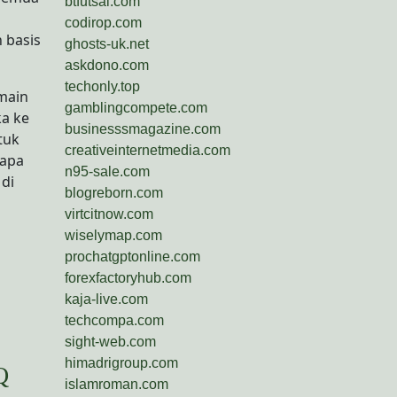
btfutsal.com
codirop.com
 basis
ghosts-uk.net
askdono.com
techonly.top
main
gamblingcompete.com
a ke
businesssmagazine.com
tuk
creativeinternetmedia.com
gapa
n95-sale.com
di
blogreborn.com
virtcitnow.com
wiselymap.com
prochatgptonline.com
forexfactoryhub.com
kaja-live.com
techcompa.com
sight-web.com
himadrigroup.com
Q
islamroman.com