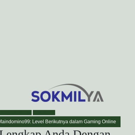
n Deposit Pulsa
Dominoqq
aindomino99: Level Berikutnya dalam Gaming Online
 Lengkap Anda Dengan