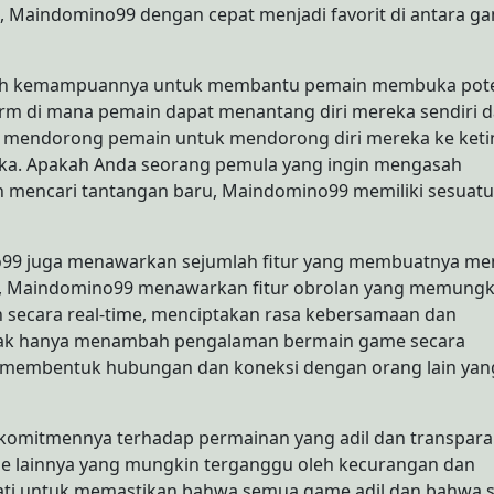
 Maindomino99 dengan cepat menjadi favorit di antara g
alah kemampuannya untuk membantu pemain membuka pot
m di mana pemain dapat menantang diri mereka sendiri 
9 mendorong pemain untuk mendorong diri mereka ke keti
ka. Apakah Anda seorang pemula yang ingin mengasah
 mencari tantangan baru, Maindomino99 memiliki sesuatu
o99 juga menawarkan sejumlah fitur yang membuatnya me
nya, Maindomino99 menawarkan fitur obrolan yang memung
 secara real-time, menciptakan rasa kebersamaan dan
tidak hanya menambah pengalaman bermain game secara
 membentuk hubungan dan koneksi dengan orang lain yan
 komitmennya terhadap permainan yang adil dan transpara
ne lainnya yang mungkin terganggu oleh kecurangan dan
hati untuk memastikan bahwa semua game adil dan bahwa