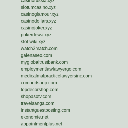
casinorussia.xyz
slotumcasino.xyz
casinoglamour.xyz
casinodollars.xyz
casinojoker.xyz
pokerdewa.xyz
slot-wiki.xyz
watch2match.com
galenaseo.com
myglobaltrustbank.com
employmentlawlawyergo.com
medicalmalpracticelawyersinc.com
comportshop.com
topdecorshop.com
shopasotv.com
travelsanga.com
instantguestposting.com
ekonomie.net
appointmentplus.net