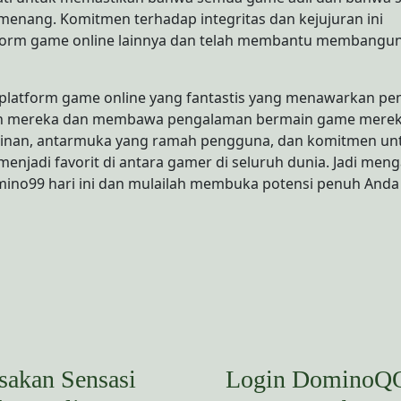
enang. Komitmen terhadap integritas dan kejujuran ini
form game online lainnya dan telah membantu membangun
platform game online yang fantastis yang menawarkan pe
h mereka dan membawa pengalaman bermain game merek
mainan, antarmuka yang ramah pengguna, dan komitmen un
njadi favorit di antara gamer di seluruh dunia. Jadi men
o99 hari ini dan mulailah membuka potensi penuh Anda 
sakan Sensasi
Login DominoQ