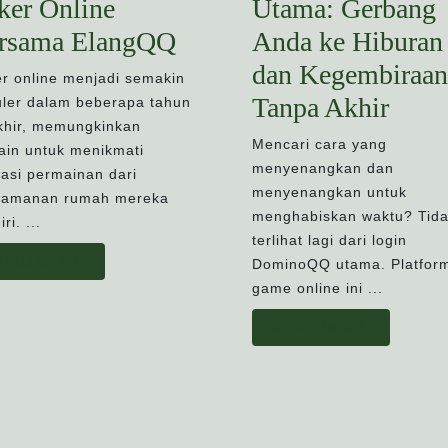
ker Online
Utama: Gerbang
Rasakan
rsama ElangQQ
Anda ke Hiburan
Sensasi
dan Kegembiraan
r online menjadi semakin
Poker
Logi
Tanpa Akhir
ler dalam beberapa tahun
khir, memungkinkan
Online
Dom
Mencari cara yang
in untuk menikmati
Bersama
Utam
menyenangkan dan
asi permainan dari
menyenangkan untuk
yamanan rumah mereka
ElangQQ
Gerb
menghabiskan waktu? Tid
ri. ...
Anda
terlihat lagi dari login
READ
EAD MORE
DominoQQ utama. Platfor
ke
MORE
game online ini ...
Hibu
READ
READ MORE
dan
MORE
Kege
Tanp
Akhi