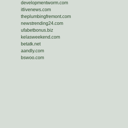
developmentworm.com
itlivenews.com
theplumbingfremont.com
newstrending24.com
ufabetbonus.biz
kelasweekend.com
betatk.net
aandly.com
bswoo.com