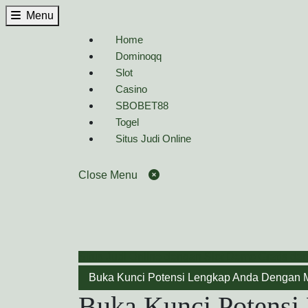
Menu
Menu
Skip
Home
to
Dominoqq
content
Slot
Skip
Casino
to
SBOBET88
Content
Togel
Situs Judi Online
Close
Close Menu
Menu
Situs Judi Online dengan Slot Demo Gratis da
Buka Kunci Potensi Lengkap Anda Dengan M
Buka Kunci Potensi